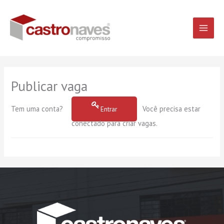
Ir
Main
para
o
Men
conteúdo
Publicar vaga
Tem uma conta?
Você precisa estar
Entrar
conectado para criar vagas.