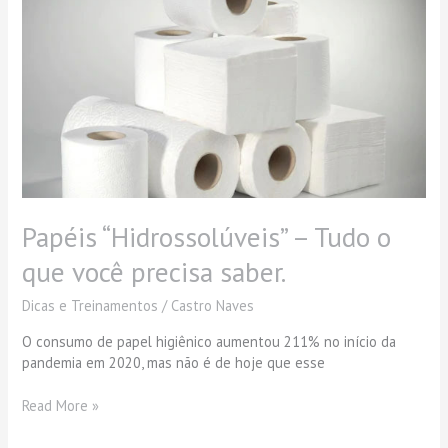
“Hidrossolúveis”
–
Tudo
o
que
você
precisa
saber.
Papéis “Hidrossolúveis” – Tudo o
que você precisa saber.
Dicas e Treinamentos
/
Castro Naves
O consumo de papel higiênico aumentou 211% no início da
pandemia em 2020, mas não é de hoje que esse
Read More »