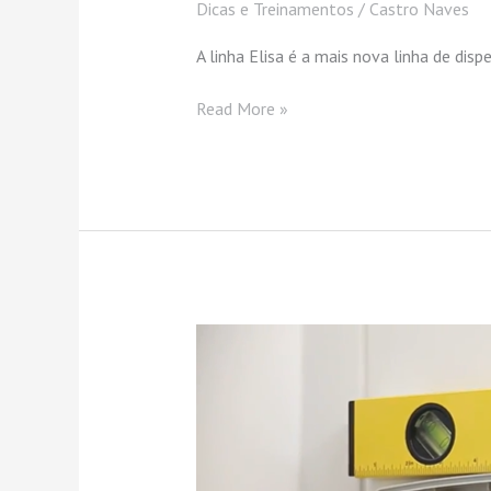
Dicas e Treinamentos
/
Castro Naves
A linha Elisa é a mais nova linha de dis
Read More »
Instalação
Dispenser
para
Papel
Toalha