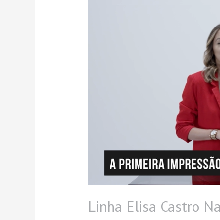
Elisa
Castro
Naves
Linha Elisa Castro N