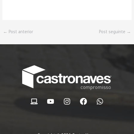
←
Post anterior
Post seguinte
→