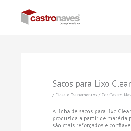
Ir
para
o
conteúdo
Sacos para Lixo Clea
/
Dicas e Treinamentos
/ Por
Castro Na
A linha de sacos para lixo Clea
produzida a partir de matéria 
são mais reforçados e confiávei